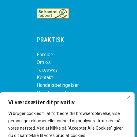
PRAKTISK
Forside
Om os
Takeaway
Kontakt
Handelsbetingelser
Privatlivspolitik
Vi værdsætter dit privatliv
Vi bruger cookies til at forbedre din browseroplevelse, vise
personlige reklamer eller indhold og analysere trafikken på
Picasso Pizza @ 2026 | Powered by
NemBestil ApS
vores netsted. Ved at klikke på "Accepter Alle Cookies" giver
du dit samtykke til vores brug af cookies.