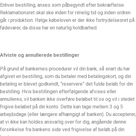
Enhver bestilling, anses som påbegyndt efter bekræftelse.
Reklamationsret skal ske inden for rimelig tid og inden ordren
går i produktion. Ifølge købeloven er der ikke fortrydelsesret på
fødevarer, da disse har en naturlig holdbarhed.
Afviste og annullerede bestillinger
På grund af bankernes procedurer vil din bank, så snart du har
afgivet en bestilling, som du betaler med betalingskort, og din
betaling er blevet godkendt, “reservere” det fulde beløb for din
bestilling. Hvis bestillingen efterfølgende afvises eller
annulleres, vil banken ikke overføre beløbet til os og vil i stedet
frigive beløbet på din konto. Dette kan tage mellem 3 og 5
arbejdsdage (eller længere afhængigt af banken). Du accepterer,
at vi ikke kan holdes ansvarlig over for dig, angående denne
forsinkelse fra bankens side ved frigivelse af beløb på din