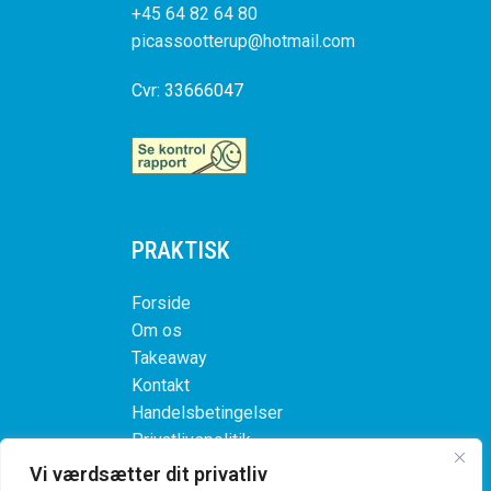
+45 64 82 64 80
picassootterup@hotmail.com
Cvr: 33666047
PRAKTISK
Forside
Om os
Takeaway
Kontakt
Handelsbetingelser
Privatlivspolitik
Vi værdsætter dit privatliv